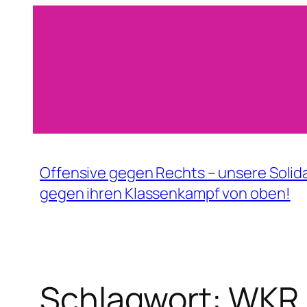
Zum
Inhalt
springen
Offensive gegen Rechts – unsere Solida
gegen ihren Klassenkampf von oben!
Schlagwort:
WKR