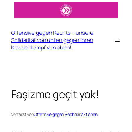
Zum
Inhalt
springen
Offensive gegen Rechts – unsere
Solidarität von unten gegen ihren
Klassenkampf von oben!
Faşizme geçit yok!
Verfasst von
Offensive gegen Rechts
in
Aktionen