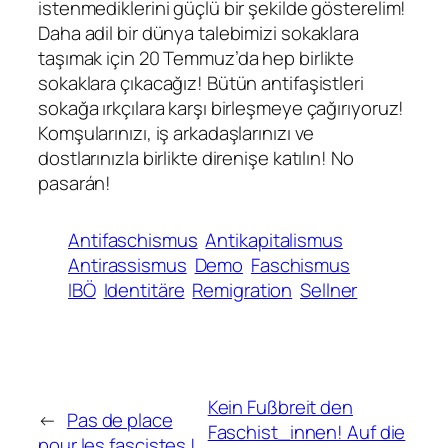
istenmediklerini güçlü bir şekilde gösterelim!
Daha adil bir dünya talebimizi sokaklara
taşımak için 20 Temmuz’da hep birlikte
sokaklara çıkacağız! Bütün antifaşistleri
sokağa ırkçılara karşı birleşmeye çağırıyoruz!
Komşularınızı, iş arkadaşlarınızı ve
dostlarınızla birlikte direnişe katılın! No
pasarán!
Antifaschismus
Antikapitalismus
Antirassismus
Demo
Faschismus
IBÖ
Identitäre
Remigration
Sellner
Kein Fußbreit den
←
Pas de place
Faschist_innen! Auf die
pour les fascistes !