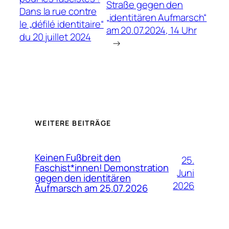
Straße gegen den
Dans la rue contre
„identitären Aufmarsch“
le „défilé identitaire“
am 20.07.2024, 14 Uhr
du 20 juillet 2024
→
WEITERE BEITRÄGE
Keinen Fußbreit den
25.
Faschist*innen! Demonstration
Juni
gegen den identitären
2026
Aufmarsch am 25.07.2026