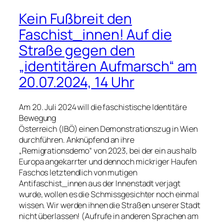
Kein Fußbreit den
Faschist_innen! Auf die
Straße gegen den
„identitären Aufmarsch“ am
20.07.2024, 14 Uhr
Am 20. Juli 2024 will die faschistische Identitäre
Bewegung
Österreich (IBÖ) einen Demonstrationszug in Wien
durchführen. Anknüpfend an ihre
„Remigrationsdemo“ von 2023, bei der ein aus halb
Europa angekarrter und dennoch mickriger Haufen
Faschos letztendlich von mutigen
Antifaschist_innen aus der Innenstadt verjagt
wurde, wollen es die Schmissgesichter noch einmal
wissen. Wir werden ihnen die Straßen unserer Stadt
nicht überlassen! (Aufrufe in anderen Sprachen am