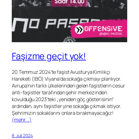
Faşizme geçit yok!
20 Temmuz 2024’te faşist Avusturya Kimlikçi
Hareketi (IBÖ) Viyana’da sokağa çıkmayı planlıyor.
Avrupa’nın farklı ülkelerinden gelen faşistlerin cesur
anti-faşistler tarafından şehir merkezinden
kovulduğu 2023’teki „yeniden göç gösterisinin“
ardından, aynı faşistler yine sokağa çıkmak istiyor.
Şehrimizin sokaklarını onlara bırakmayacağız!
(mehr …)
8. Juli 2024