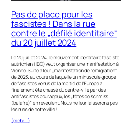
Pas de place pour les
fascistes ! Dans la rue
contre le „défilé identitaire“
du 20 juillet 2024
Le 20 juillet 2024, le mouvement identitaire fasciste
autrichien (IBÖ) veut organiser une manifestation à
Vienne. Suite à leur „manifestation de rémigration“
de 2023, au cours de laquelle un minuscule groupe
de fascistes venus de la moitié de l’Europe a
finalement été chassé du centre-ville par des
antifascistes courageux, les „têtes de schmiss
(balafre)“ en reveulent. Nous ne leur laisserons pas
les rues de notre ville !
(mehr …)