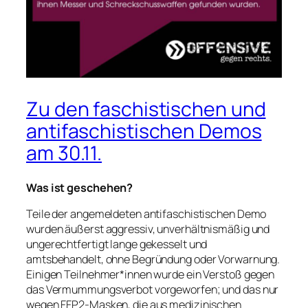
Zu den faschistischen und
antifaschistischen Demos
am 30.11.
Was ist geschehen?
Teile der angemeldeten antifaschistischen Demo
wurden äußerst aggressiv, unverhältnismäßig und
ungerechtfertigt lange gekesselt und
amtsbehandelt, ohne Begründung oder Vorwarnung.
Einigen Teilnehmer*innen wurde ein Verstoß gegen
das Vermummungsverbot vorgeworfen; und das nur
wegen FFP2-Masken, die aus medizinischen