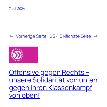
7. Juli 2024
←
Vorherige Seite
1
2
3
4
5
Nächste Seite
→
Offensive gegen Rechts –
unsere Solidarität von unten
gegen ihren Klassenkampf
von oben!