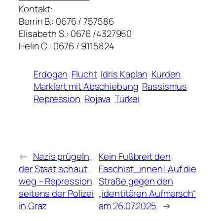
Kontakt:
Berrin B.: 0676 / 757586
Elisabeth S.: 0676 /4327950
Helin C.: 0676 / 9115824
Erdogan
Flucht
Idris Kaplan
Kurden
Markiert mit Abschiebung
Rassismus
Repression
Rojava
Türkei
←
Nazis prügeln,
Kein Fußbreit den
der Staat schaut
Faschist_innen! Auf die
weg – Repression
Straße gegen den
seitens der Polizei
„identitären Aufmarsch“
in Graz
am 26.07.2025
→