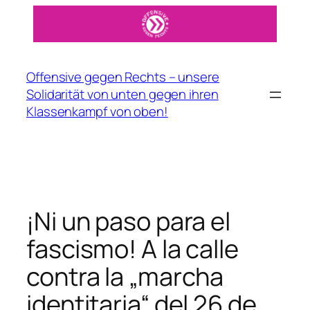
Zum
Inhalt
springen
Offensive gegen Rechts – unsere
Solidarität von unten gegen ihren
Klassenkampf von oben!
¡Ni un paso para el
fascismo! A la calle
contra la „marcha
identitaria“ del 26 de