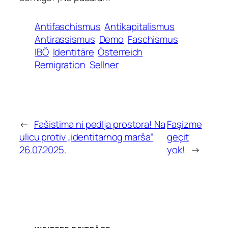
Antifaschismus
Antikapitalismus
Antirassismus
Demo
Faschismus
IBÖ
Identitäre
Österreich
Remigration
Sellner
←
Fašistima ni pedlja prostora! Na
Faşizme
ulicu protiv „identitarnog marša“
geçit
26.07.2025.
yok!
→