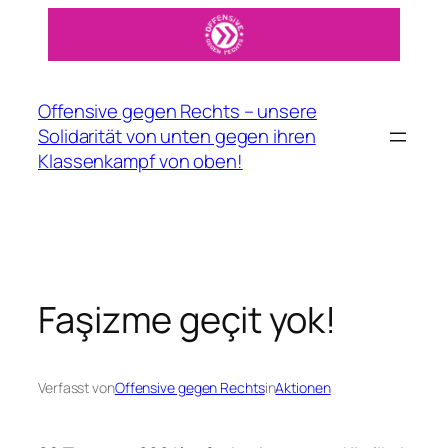
Zum
Inhalt
springen
Offensive gegen Rechts – unsere
Solidarität von unten gegen ihren
Klassenkampf von oben!
Faşizme geçit yok!
Verfasst von
Offensive gegen Rechts
in
Aktionen