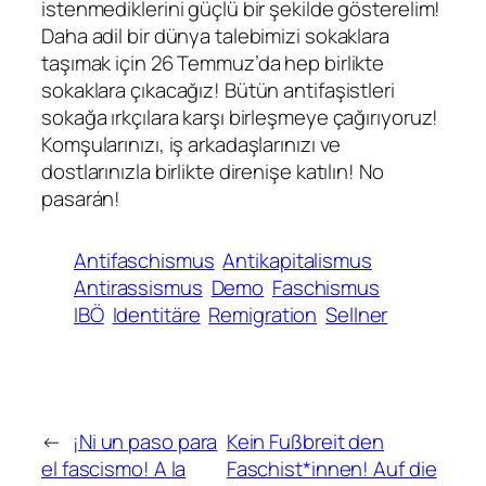
istenmediklerini güçlü bir şekilde gösterelim!
Daha adil bir dünya talebimizi sokaklara
taşımak için 26 Temmuz’da hep birlikte
sokaklara çıkacağız! Bütün antifaşistleri
sokağa ırkçılara karşı birleşmeye çağırıyoruz!
Komşularınızı, iş arkadaşlarınızı ve
dostlarınızla birlikte direnişe katılın! No
pasarán!
Antifaschismus
Antikapitalismus
Antirassismus
Demo
Faschismus
IBÖ
Identitäre
Remigration
Sellner
←
¡Ni un paso para
Kein Fußbreit den
el fascismo! A la
Faschist*innen! Auf die