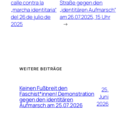
calle contra la
Straße gegen den
„marcha identitaria“
„identitären Aufmarsch“
del 26 de julio de
am 26.07.2025, 15 Uhr
2025
→
WEITERE BEITRÄGE
Keinen Fußbreit den
25.
Faschist*innen! Demonstration
Juni
gegen den identitären
2026
Aufmarsch am 25.07.2026