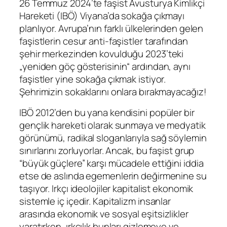
26 Temmuz 2024’te faşist Avusturya Kimlikçi
Hareketi (IBÖ) Viyana’da sokağa çıkmayı
planlıyor. Avrupa’nın farklı ülkelerinden gelen
faşistlerin cesur anti-faşistler tarafından
şehir merkezinden kovulduğu 2023’teki
„yeniden göç gösterisinin“ ardından, aynı
faşistler yine sokağa çıkmak istiyor.
Şehrimizin sokaklarını onlara bırakmayacağız!
IBÖ 2012’den bu yana kendisini popüler bir
gençlik hareketi olarak sunmaya ve medyatik
görünümü, radikal sloganlarıyla sağ söylemin
sınırlarını zorluyorlar. Ancak, bu faşist grup
“büyük güçlere” karşı mücadele ettiğini iddia
etse de aslında egemenlerin değirmenine su
taşıyor. Irkçı ideolojiler kapitalist ekonomik
sistemle iç içedir. Kapitalizm insanlar
arasında ekonomik ve sosyal eşitsizlikler
yaratırken, ırkçılık bunları gizlemeye ve